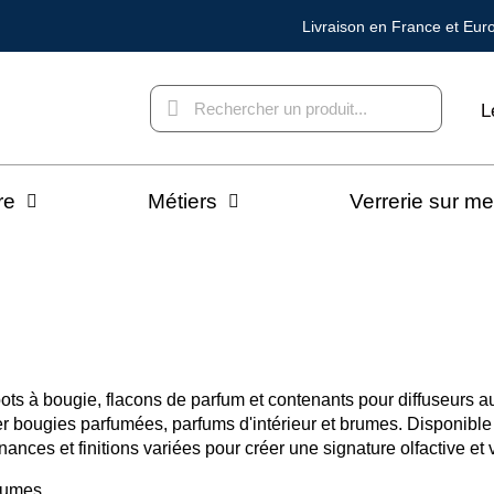
Livraison en France et Eur
L
re
Métiers
Verrerie sur m
ots à bougie, flacons de parfum et contenants pour diffuseurs a
r bougies parfumées, parfums d'intérieur et brumes. Disponible à
nces et finitions variées pour créer une signature olfactive et 
lumes.