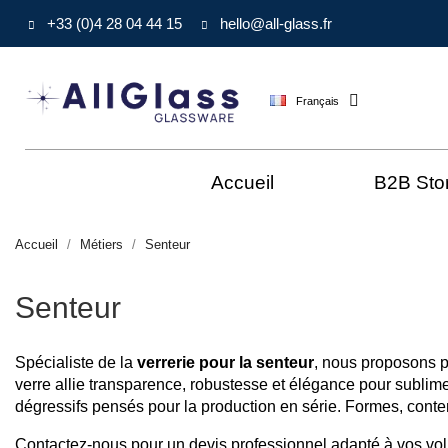
+33 (0)4 28 04 44 15
hello@all-glass.fr
Français
Accueil
B2B Sto
Accueil
Métiers
Senteur
Senteur
Spécialiste de la
verrerie pour la senteur
, nous proposons p
verre allie transparence, robustesse et élégance pour sublime
dégressifs pensés pour la production en série. Formes, contena
Contactez-nous pour un devis professionnel adapté à vos vo