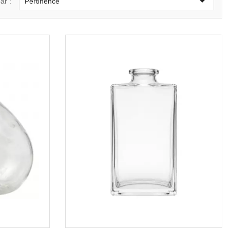

ar :
Pertinence