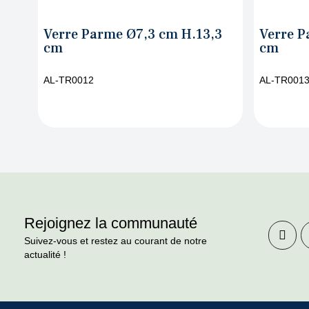
m H.13,3
Verre Parme Ø8,6 cm H.15,4
V
cm
H
AL-TR0013
A
Rejoignez la communauté
Suivez-vous et restez au courant de notre
actualité !