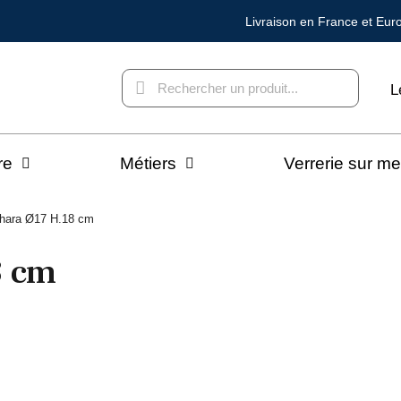
Livraison en France et Eur
L
re
Métiers
Verrerie sur m
ahara Ø17 H.18 cm
8 cm