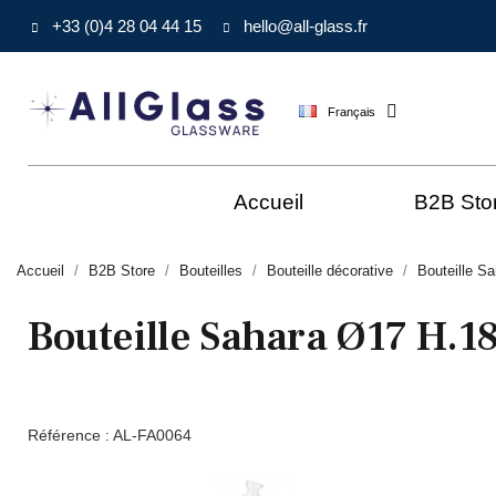
+33 (0)4 28 04 44 15
hello@all-glass.fr
Français
Accueil
B2B Sto
Accueil
B2B Store
Bouteilles
Bouteille décorative
Bouteille S
Bouteille Sahara Ø17 H.1
Référence :
AL-FA0064