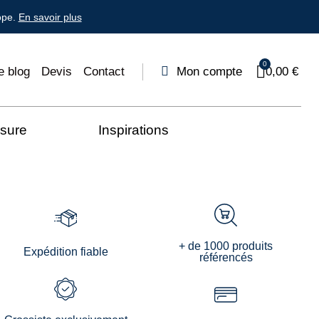
ope.
En savoir plus
e blog
Devis
Contact
Mon compte
0,00 €
esure
Inspirations
+ de 1000 produits
Expédition fiable
référencés