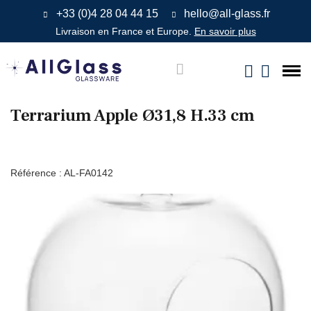
+33 (0)4 28 04 44 15
hello@all-glass.fr
Livraison en France et Europe.
En savoir plus
Terrarium Apple Ø31,8 H.33 cm
Référence :
AL-FA0142