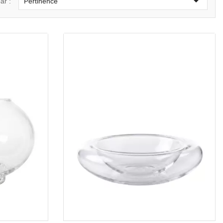

ar :
Pertinence