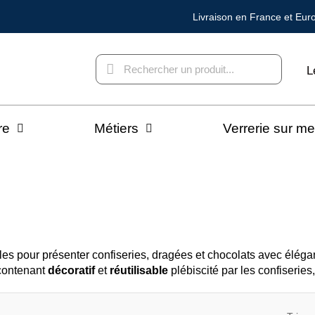
Livraison en France et Eur
L
re
Métiers
Verrerie sur m
ales pour présenter confiseries, dragées et chocolats avec élégan
 contenant
décoratif
et
réutilisable
plébiscité par les confiseries