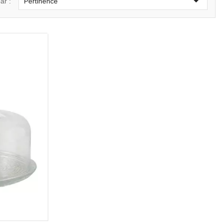

ar :
Pertinence