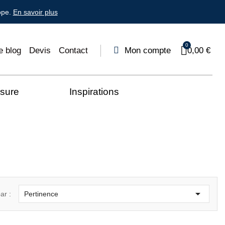
ope.
En savoir plus
e blog
Devis
Contact
Mon compte
0,00 €
esure
Inspirations

ar :
Pertinence