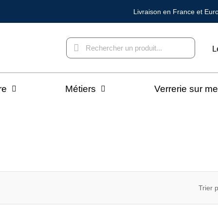
Livraison en France et Eur
L
re
Métiers
Verrerie sur m
Trier p