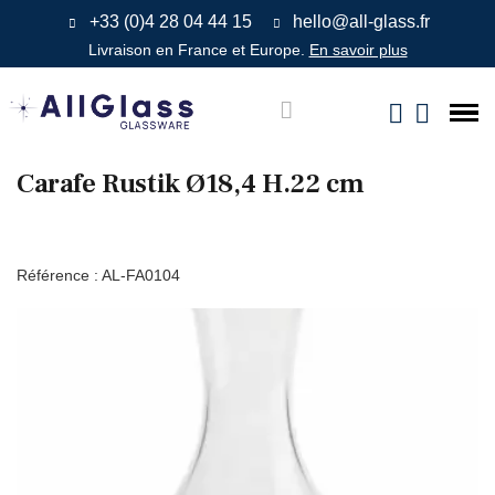
+33 (0)4 28 04 44 15
hello@all-glass.fr
Livraison en France et Europe.
En savoir plus
Carafe Rustik Ø18,4 H.22 cm
Référence :
AL-FA0104