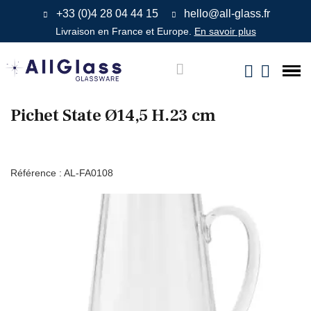
+33 (0)4 28 04 44 15
hello@all-glass.fr
Livraison en France et Europe.
En savoir plus
Pichet State Ø14,5 H.23 cm
Référence :
AL-FA0108