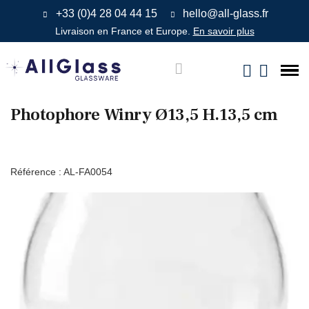
+33 (0)4 28 04 44 15
hello@all-glass.fr
Livraison en France et Europe.
En savoir plus
Photophore Winry Ø13,5 H.13,5 cm
Référence :
AL-FA0054