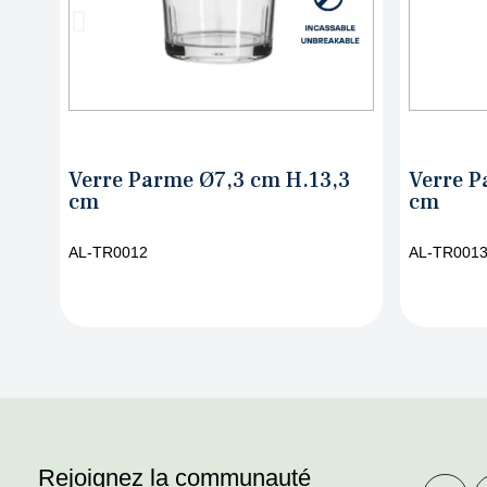
3,3
Verre Parme Ø8,6 cm H.15,4
Verre
cm
H.14,
AL-TR0013
AL-TR0
Rejoignez la communauté