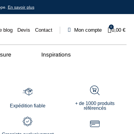
ope.
En savoir plus
e blog
Devis
Contact
Mon compte
0,00 €
esure
Inspirations
+ de 1000 produits
Expédition fiable
référencés