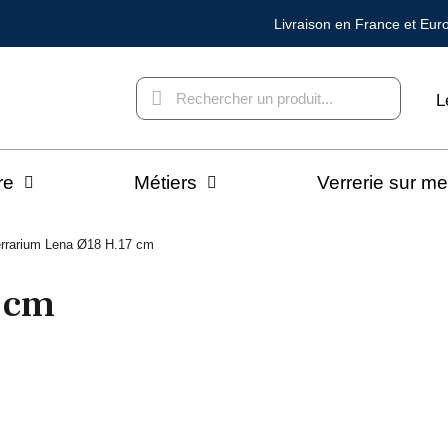
Livraison en France et Eur
L
re
Métiers
Verrerie sur m
rrarium Lena Ø18 H.17 cm
 cm