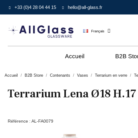
+33 (0)4 28 04 44 15
hello@all-glass.fr
Français
Accueil
B2B Sto
Accueil
B2B Store
Contenants
Vases
Terrarium en verre
Te
Terrarium Lena Ø18 H.17
Référence :
AL-FA0079