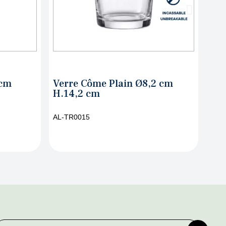
,2 cm
Verre Côme Square Ø8,2 cm
V
H.14,2 cm
AL-TR0016
A